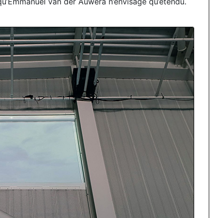
 qu’Emmanuel van der Auwera n’envisage qu’étendu.