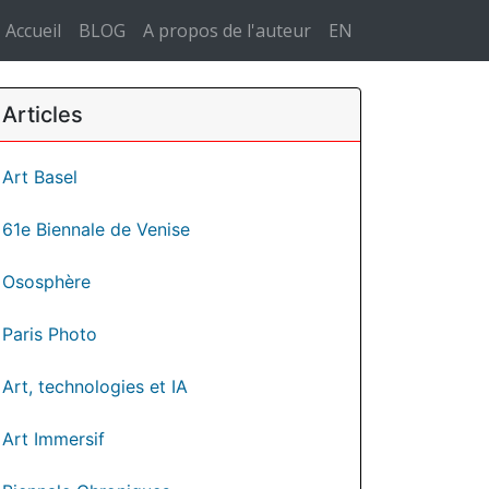
Accueil
BLOG
A propos de l'auteur
EN
Articles
Art Basel
61e Biennale de Venise
Ososphère
Paris Photo
Art, technologies et IA
Art Immersif