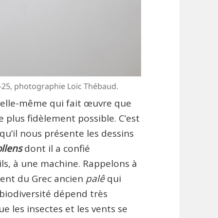
4-25, photographie Loïc Thébaud.
e elle-même qui fait œuvre que
e plus fidèlement possible. C’est
squ’il nous présente les dessins
llens
dont il a confié
ils, à une machine. Rappelons à
ient du Grec ancien
palê
qui
 biodiversité dépend très
e les insectes et les vents se