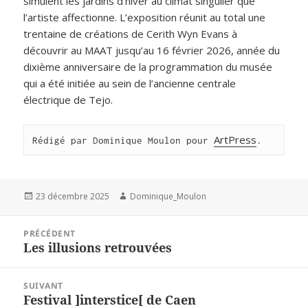
simulent les jardins d’hiver au climat singulier que
l’artiste affectionne. L’exposition réunit au total une
trentaine de créations de Cerith Wyn Evans à
découvrir au MAAT jusqu’au 16 février 2026, année du
dixième anniversaire de la programmation du musée
qui a été initiée au sein de l’ancienne centrale
électrique de Tejo.
ArtPress
Rédigé par Dominique Moulon pour 
.
Publié
Auteur
23 décembre 2025
Dominique_Moulon
le
Navigation
PRÉCÉDENT
de
Les illusions retrouvées
Article
l’article
précédent :
SUIVANT
Festival ]interstice[ de Caen
Article