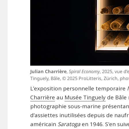
Julian Charrière
,
Spiral Economy
, 2025, vue d
Tinguely, Bâle, © 2025 ProLitteris, Zürich, ph
L’exposition personnelle temporaire
Charrière
au
Musée Tinguely
de Bâle 
photographie sous-marine présentant
d’assiettes inutilisées depuis de nau
américain
Saratoga
en 1946. S’en suive