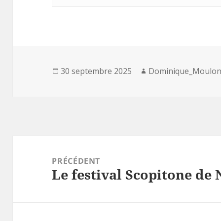
Publié
Auteur
30 septembre 2025
Dominique_Moulo
le
Navigation
de
PRÉCÉDENT
Le festival Scopitone de
l’article
Article
précédent :