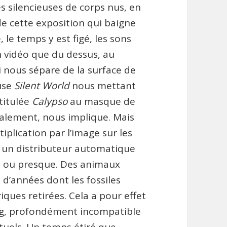
 silencieuses de corps nus, en
e cette exposition qui baigne
 le temps y est figé, les sons
en vidéo que du dessus, au
i nous sépare de la surface de
euse
Silent World
nous mettant
ntitulée
Calypso
au masque de
éralement, nous implique. Mais
tiplication par l’image sur les
 un distributeur automatique
ni, ou presque. Des animaux
s d’années dont les fossiles
ques retirées. Cela a pour effet
ong, profondément incompatible
uels. Un temps étiré que