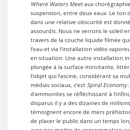
Where Waters Meet
aux chorégraphies
suspension, entre deux eaux. Le ton d
dans une relative obscurité est donné,
assourdis. Nous ne verrons le soleil 
travers de la couche liquide filmée qu
l’eau et via l’installation vidéo vapor
en situation. Une autre installation i
plongée à la surface miroitante, litt
l’objet qui fascine, considérant sa mul
médias sociaux, c’est
Spiral Economy
:
d’ammonites se réfléchissant à l’infi
disparus il y a des dizaines de million
témoignent encore de mers préhistori
de placer le public dans un temps l
avec nos modes de consommation act